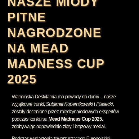
NASZE MIODY
PITNE
NAGRODZONE
NA MEAD
MADNESS CUP
2025
Warmińska Destylarnia ma powody do dumy – nasze
wyjątkowe trunki,
Sublimat Kopernikowski
i
Piasecki
,
zostały docenione przez międzynarodowych ekspertów
podczas konkursu
Mead Madness Cup 2025
,
zdobywając odpowiednio złoty i brązowy medal.
Podczas wydarzenia towarzyszącego Europejskiej